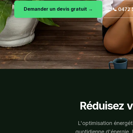
Demander un devis gratuit →
Demander un devis gratuit →
Demander un devis gratuit →
📞 0472 
📞 0472 
📞 0472 
Réduisez v
L'optimisation énergét
quotidienne d'énergie. 