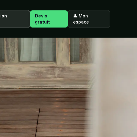
tion
Devis
👤 Mon
gratuit
espace