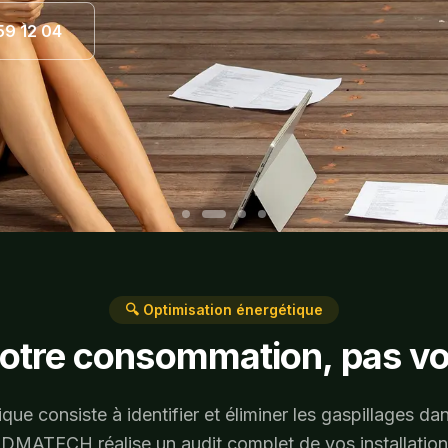
59 12 04
59 12 04
59 12 04
🔍 Optimisation énergétique
otre consommation, pas vo
ique consiste à identifier et éliminer les gaspillages 
IDMATECH réalise un audit complet de vos installation